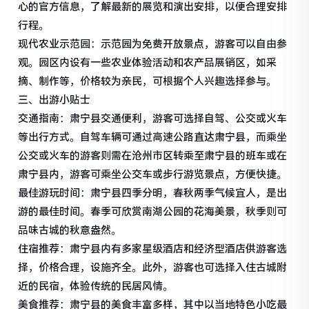
心的官方信息，了解最新的展览和演出安排，以便合理安排
行程。
现代农业示范园：示范园为免费开放景点，游客可以自由参
观。园区内设有一些农业体验活动和农产品展销区，如采
摘、制作等，价格较为亲民，可根据个人兴趣选择参与。
三、出游小贴士
交通指南：肃宁县交通便利，游客可选择自驾、公交或火车
等出行方式。自驾车辆可通过高速公路直达肃宁县，而乘坐
公交或火车的游客则需在沧州市区转乘至肃宁县的班车或在
肃宁县内，游客可乘坐公交车或步行游览景点，方便快捷。
最佳游玩时间：肃宁县四季分明，春秋两季气候宜人，是出
游的最佳时间。春季可欣赏南湖公园的花海美景，秋季则可
品味古城的秋意盎然。
住宿推荐：肃宁县内有多家星级酒店和经济型酒店供游客选
择，价格合理，设施齐全。此外，游客也可选择入住古城附
近的民宿，体验传统的民居风情。
美食推荐：肃宁县的美食丰富多样，其中以当地特色小吃最