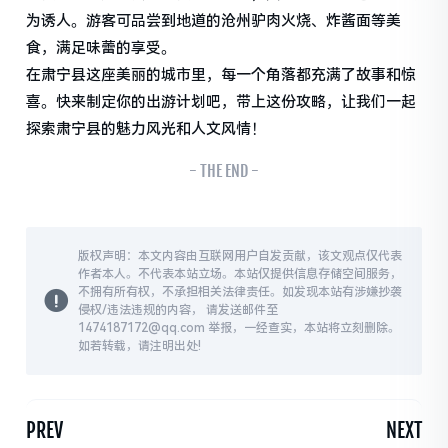
为诱人。游客可品尝到地道的沧州驴肉火烧、炸酱面等美
食，满足味蕾的享受。
在肃宁县这座美丽的城市里，每一个角落都充满了故事和惊
喜。快来制定你的出游计划吧，带上这份攻略，让我们一起
探索肃宁县的魅力风光和人文风情！
- THE END -
版权声明：本文内容由互联网用户自发贡献，该文观点仅代表
作者本人。不代表本站立场。本站仅提供信息存储空间服务，
不拥有所有权，不承担相关法律责任。如发现本站有涉嫌抄袭
侵权/违法违规的内容， 请发送邮件至
1474187172@qq.com 举报，一经查实，本站将立刻删除。
如若转载，请注明出处!
PREV
NEXT