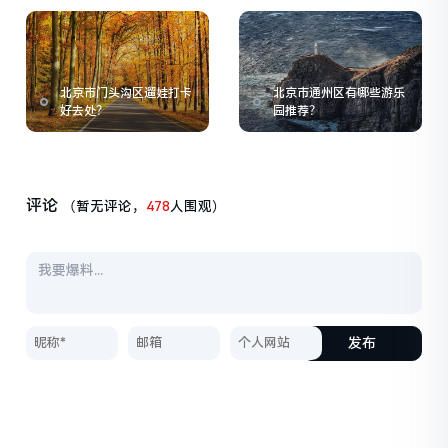
北京市门头沟区遛娃打卡
北京市通州区有哪些游乐
好去处？
园推荐？
评论
（暂无评论，
478
人围观）
发布