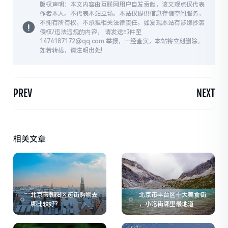
版权声明：本文内容由互联网用户自发贡献，该文观点仅代表
作者本人。不代表本站立场。本站仅提供信息存储空间服务，
不拥有所有权，不承担相关法律责任。如发现本站有涉嫌抄袭
侵权/违法违规的内容， 请发送邮件至
1474187172@qq.com 举报，一经查实，本站将立刻删除。
如若转载，请注明出处!
PREV
NEXT
相关文章
北京市朝阳区逛街购物去
北京市丰台区十大美食街
哪比较好?
，小吃街哪里最地道