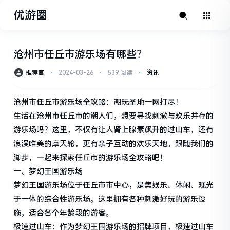
优游圈
沧州市任丘市游乐场有哪些？
推荐官
⋅
2024-03-26
⋅
539 阅读
⋅
资讯
沧州市任丘市游乐场全攻略：潮玩圣地一网打尽！
生活在沧州市任丘市的潮人们，想要寻找刺激与欢乐并存的
游乐场吗？这里，不仅有让人肾上腺素飙升的过山车，还有
浪漫唯美的摩天轮，更有亲子互动的欢乐天地。跟随我们的
脚步，一起来探索任丘市的游乐场全攻略吧！
一、梦幻王国游乐场
梦幻王国游乐场位于任丘市市中心，是集娱乐、休闲、观光
于一体的综合性游乐场。这里拥有各种刺激好玩的游乐设
施，适合各个年龄段的游客。
极速过山车：作为梦幻王国游乐场的招牌项目，极速过山车