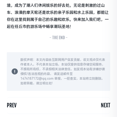
境，成为了潮人们休闲娱乐的好去处。无论是刺激的过山
车、浪漫的摩天轮还是欢乐的亲子乐园和水上乐园，都能让
你在这里找到属于自己的乐趣和欢乐。快来加入我们吧，一
起在任丘市的游乐场中畅享潮玩圣地！
- THE END -
版权声明：本文内容由互联网用户自发贡献，该文观点仅代表
作者本人。不代表本站立场。本站仅提供信息存储空间服务，
不拥有所有权，不承担相关法律责任。如发现本站有涉嫌抄袭
侵权/违法违规的内容， 请发送邮件至
1474187172@qq.com 举报，一经查实，本站将立刻删除。
如若转载，请注明出处!
PREV
NEXT