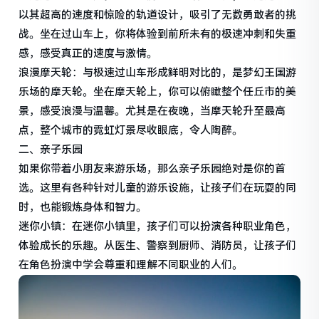
以其超高的速度和惊险的轨道设计，吸引了无数勇敢者的挑
战。坐在过山车上，你将体验到前所未有的极速冲刺和失重
感，感受真正的速度与激情。
浪漫摩天轮：与极速过山车形成鲜明对比的，是梦幻王国游
乐场的摩天轮。坐在摩天轮上，你可以俯瞰整个任丘市的美
景，感受浪漫与温馨。尤其是在夜晚，当摩天轮升至最高
点，整个城市的霓虹灯景尽收眼底，令人陶醉。
二、亲子乐园
如果你带着小朋友来游乐场，那么亲子乐园绝对是你的首
选。这里有各种针对儿童的游乐设施，让孩子们在玩耍的同
时，也能锻炼身体和智力。
迷你小镇：在迷你小镇里，孩子们可以扮演各种职业角色，
体验成长的乐趣。从医生、警察到厨师、消防员，让孩子们
在角色扮演中学会尊重和理解不同职业的人们。