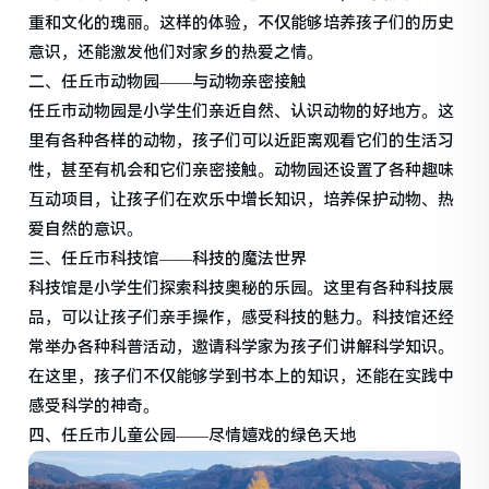
重和文化的瑰丽。这样的体验，不仅能够培养孩子们的历史
意识，还能激发他们对家乡的热爱之情。
二、任丘市动物园——与动物亲密接触
任丘市动物园是小学生们亲近自然、认识动物的好地方。这
里有各种各样的动物，孩子们可以近距离观看它们的生活习
性，甚至有机会和它们亲密接触。动物园还设置了各种趣味
互动项目，让孩子们在欢乐中增长知识，培养保护动物、热
爱自然的意识。
三、任丘市科技馆——科技的魔法世界
科技馆是小学生们探索科技奥秘的乐园。这里有各种科技展
品，可以让孩子们亲手操作，感受科技的魅力。科技馆还经
常举办各种科普活动，邀请科学家为孩子们讲解科学知识。
在这里，孩子们不仅能够学到书本上的知识，还能在实践中
感受科学的神奇。
四、任丘市儿童公园——尽情嬉戏的绿色天地