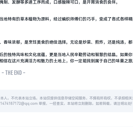
腌制、发酵等多道工序而成，口感酸辣可口，是开胃消食的良伴。
当地特有的草本植物为原料，经过编织师傅们的巧手，变成了各式各样精
、香味浓郁，是烹饪美食的绝佳选择。无论是炒菜、煎炸，还是炖汤，都
丘的独特风味和文化底蕴，更是当地人民辛勤劳动和智慧的结晶。如果你
相信在这片充满活力和魅力的土地上，你一定能找到属于自己的味蕾之旅
- THE END -
者本人。不代表本站立场。本站仅提供信息存储空间服务，不拥有所有权，不承担相关
74187172@qq.com 举报，一经查实，本站将立刻删除。如若转载，请注明出处!