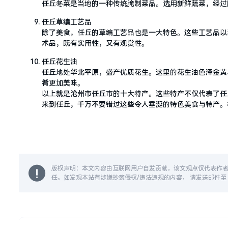
任丘冬菜是当地的一种传统腌制菜品。选用新鲜蔬菜，经过
任丘草编工艺品
除了美食，任丘的草编工艺品也是一大特色。这些工艺品以
术品，既有实用性，又有观赏性。
任丘花生油
任丘地处华北平原，盛产优质花生。这里的花生油色泽金黄
肴更加美味。
以上就是沧州市任丘市的十大特产。这些特产不仅代表了任
来到任丘，千万不要错过这些令人垂涎的特色美食与特产。
版权声明：本文内容由互联网用户自发贡献，该文观点仅代表作
任。如发现本站有涉嫌抄袭侵权/违法违规的内容， 请发送邮件至 14