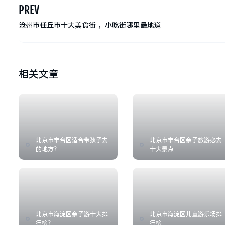
PREV
沧州市任丘市十大美食街 ，小吃街哪里最地道
相关文章
北京市丰台区适合带孩子去
北京市丰台区亲子旅游必去
的地方？
十大景点
北京市海淀区亲子游十大排
北京市海淀区儿童游乐场排
行榜？
行榜