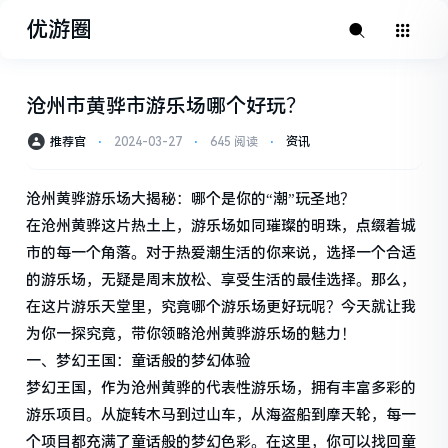
优游圈
沧州市黄骅市游乐场哪个好玩？
推荐官
⋅
2024-03-27
⋅
645 阅读
⋅
资讯
沧州黄骅游乐场大揭秘：哪个是你的“潮”玩圣地？
在沧州黄骅这片热土上，游乐场如同璀璨的明珠，点缀着城
市的每一个角落。对于热爱潮生活的你来说，选择一个合适
的游乐场，无疑是周末放松、享受生活的最佳选择。那么，
在这片游乐天堂里，究竟哪个游乐场更好玩呢？今天就让我
为你一探究竟，带你领略沧州黄骅游乐场的魅力！
一、梦幻王国：童话般的梦幻体验
梦幻王国，作为沧州黄骅的代表性游乐场，拥有丰富多彩的
游乐项目。从旋转木马到过山车，从海盗船到摩天轮，每一
个项目都充满了童话般的梦幻色彩。在这里，你可以找回童