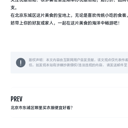
关注优惠活动：很多餐馆会定期举办优惠活动，如打折、团购
支。
在北京东城区这片美食的宝地上，无论是喜欢传统小吃的食客
妨带上你的好友或家人，一起在这片美食的海洋中畅游吧！
版权声明：本文内容由互联网用户自发贡献，该文观点仅代表作
任。如发现本站有涉嫌抄袭侵权/违法违规的内容， 请发送邮件至 14
PREV
北京市东城区哪里买衣服便宜好看？