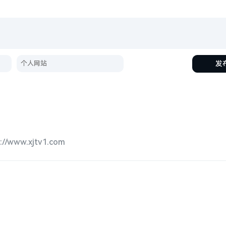
发
w.xjtv1.com