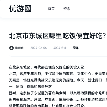
优游圈
首页
资讯
北京市东城区哪里吃饭便宜好吃
推荐官
⋅
2024-02-06
⋅
4004 阅读
⋅
资讯
在北京东城区，寻找那些便宜又好吃的美食天堂！
北京，这座千年古都，不仅是中国的政治、文化中心，更是美
无疑是一场既充满挑战又乐趣无穷的探险。今天，就让我们一
一、簋街：夜晚的味蕾狂欢
簋街，这条位于东城区的著名美食街，以其琳琅满目的小吃和
闹的美食海洋。烤串、炸酱面、麻辣香锅……各种地道的北京
感受那份独特的夜市风情，让味蕾在夜色中狂欢。