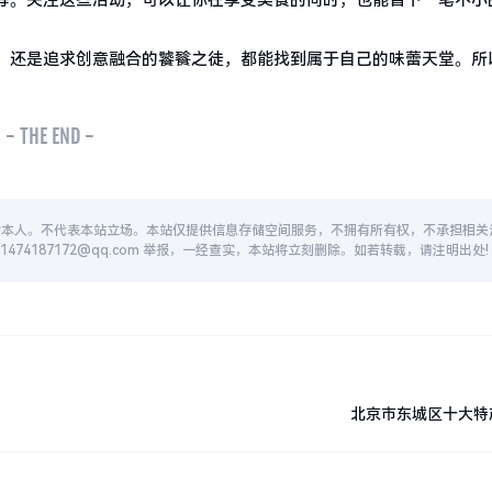
等。关注这些活动，可以让你在享受美食的同时，也能省下一笔不小
，还是追求创意融合的饕餮之徒，都能找到属于自己的味蕾天堂。所
- THE END -
者本人。不代表本站立场。本站仅提供信息存储空间服务，不拥有所有权，不承担相关
74187172@qq.com 举报，一经查实，本站将立刻删除。如若转载，请注明出处!
北京市东城区十大特