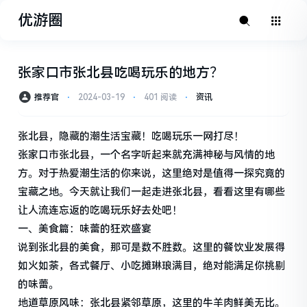
优游圈
张家口市张北县吃喝玩乐的地方？
推荐官
⋅
2024-03-19
⋅
401 阅读
⋅
资讯
张北县，隐藏的潮生活宝藏！吃喝玩乐一网打尽！
张家口市张北县，一个名字听起来就充满神秘与风情的地
方。对于热爱潮生活的你来说，这里绝对是值得一探究竟的
宝藏之地。今天就让我们一起走进张北县，看看这里有哪些
让人流连忘返的吃喝玩乐好去处吧！
一、美食篇：味蕾的狂欢盛宴
说到张北县的美食，那可是数不胜数。这里的餐饮业发展得
如火如荼，各式餐厅、小吃摊琳琅满目，绝对能满足你挑剔
的味蕾。
地道草原风味：张北县紧邻草原，这里的牛羊肉鲜美无比。