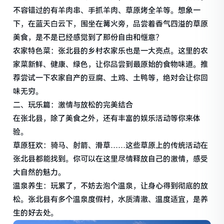
不容错过的有羊肉串、手抓羊肉、草原烤全羊等。想象一
下，在蓝天白云下，围坐在篝火旁，品尝着香气四溢的草原
美食，是不是已经感觉到了那份自由和惬意？
农家特色菜：张北县的乡村农家乐也是一大亮点。这里的农
家菜新鲜、健康、绿色，让你品尝到最原始的食物味道。推
荐尝试一下农家自产的豆腐、土鸡、土鸭等，绝对会让你回
味无穷。
二、玩乐篇：激情与放松的完美结合
在张北县，除了美食之外，还有丰富的娱乐活动等你来体
验。
草原狂欢：骑马、射箭、滑草……这些草原上的传统活动在
张北县都能找到。你可以在这里尽情释放自己的激情，感受
大自然的魅力。
温泉养生：玩累了，不妨去泡个温泉，让身心得到彻底的放
松。张北县有多个温泉度假村，水质清澈、温度适宜，是养
生的好去处。