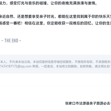
魅力，感受灯光与音乐的碰撞，让你的夜晚充满浪漫与激情。
亲近自然、还是想要享受亲子时光，都能在这里找到属于你的快乐天
场感受一番吧！相信在这里，你定能收获一段难忘的回忆，让你的生
- THE END -
者本人。不代表本站立场。本站仅提供信息存储空间服务，不拥有所有权，不承担相关
74187172@qq.com 举报，一经查实，本站将立刻删除。如若转载，请注明出处!
张家口市沽源县亲子旅游必去