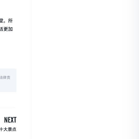
堂。所
活更加
法律责
NEXT
十大景点