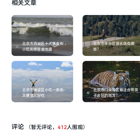
相关文章
北京市西城区十大美食街 ，
北京市丰台区游乐场有哪
小吃街哪里最地道
些？
北京市海淀区小吃一条街-
北京市门头沟区最适合带孩
又便宜又好吃
子去玩的地方？
评论
（暂无评论，
412
人围观）