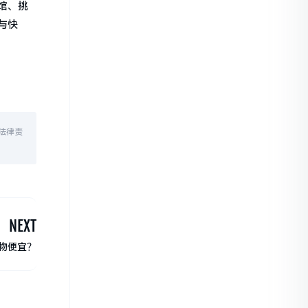
馆、挑
与快
法律责
NEXT
物便宜？