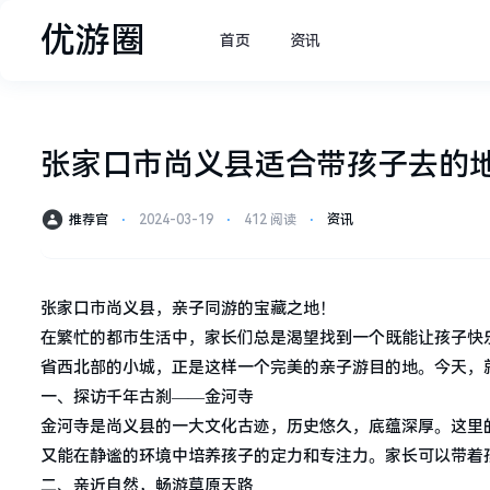
优游圈
首页
资讯
张家口市尚义县适合带孩子去的
推荐官
⋅
2024-03-19
⋅
412 阅读
⋅
资讯
张家口市尚义县，亲子同游的宝藏之地！
在繁忙的都市生活中，家长们总是渴望找到一个既能让孩子快
省西北部的小城，正是这样一个完美的亲子游目的地。今天，
一、探访千年古刹——金河寺
金河寺是尚义县的一大文化古迹，历史悠久，底蕴深厚。这里
又能在静谧的环境中培养孩子的定力和专注力。家长可以带着
二、亲近自然，畅游草原天路