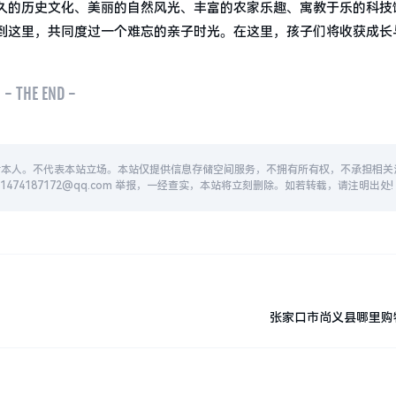
久的历史文化、美丽的自然风光、丰富的农家乐趣、寓教于乐的科技
到这里，共同度过一个难忘的亲子时光。在这里，孩子们将收获成长
- THE END -
者本人。不代表本站立场。本站仅提供信息存储空间服务，不拥有所有权，不承担相关
74187172@qq.com 举报，一经查实，本站将立刻删除。如若转载，请注明出处!
张家口市尚义县哪里购