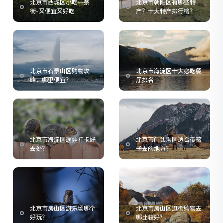
北京市西城区小吃一条
北京市朝阳区有哪些特
街-又便宜又好吃
产？十大特产排行榜？
北京市石景山区购物攻
北京市海淀区十大必吃餐
略，哪里便宜？
厅排名
北京市海淀区遛娃打卡好
北京市门头沟区适合带孩
去处？
子去的地方？
北京市房山区游乐场哪个
北京市房山区逛街购物去
好玩？
哪比较好?