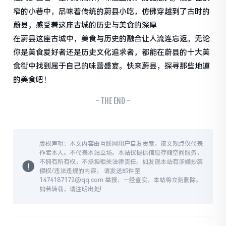
窄的小巷中，品味着传统的蔚县小吃，仿佛穿越到了古时的
蔚县，感受着这座古城的历史与美食的深厚
在蔚县这座古城中，美食与历史的融合让人流连忘返。无论
你是美食爱好者还是历史文化追求者，都能在蔚县的十大美
食街中找到属于自己的味蕾盛宴。快来蔚县，探寻那些地道
的美食吧！
- THE END -
版权声明：本文内容由互联网用户自发贡献，该文观点仅代表
作者本人。不代表本站立场。本站仅提供信息存储空间服务，
不拥有所有权，不承担相关法律责任。如发现本站有涉嫌抄袭
侵权/违法违规的内容， 请发送邮件至
1474187172@qq.com 举报，一经查实，本站将立刻删除。
如若转载，请注明出处!