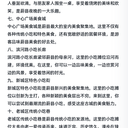
人垂涎欲滴。与朋友家人围坐一桌，享受着烧烤的美味和欢
笑，是蔚县夜晚的一大乐趣。
七、中心广场美食城
中心广场美食城是蔚县最大的室内美食聚集地。这里不仅有
各种传统小吃和特色美食，还有宽敞舒适的就餐环境，是游
客品味蔚县美食的好去处。
八、滨河路小吃长廊
滨河路小吃长廊紧邻蔚县的母亲河，这里的小吃摊位沿河而
建，环境优美。在这里，你可以一边品味美食，一边欣赏河
边的风景，享受着悠闲的时光。
九、新城区特色小吃街
新城区特色小吃街是蔚县新兴的美食聚集地。这里的小吃摊
位以创新为主打，各种新颖的美食层出不穷。来到这里，你
可以尝试到最潮流的蔚县小吃，感受这座古城的美食魅力。
十、老城区传统小吃巷
老城区传统小吃巷是蔚县传统小吃的发源地。这里的小吃摊
位大多由老一辈传承而来，味道正宗、历史悠久。漫步在狭