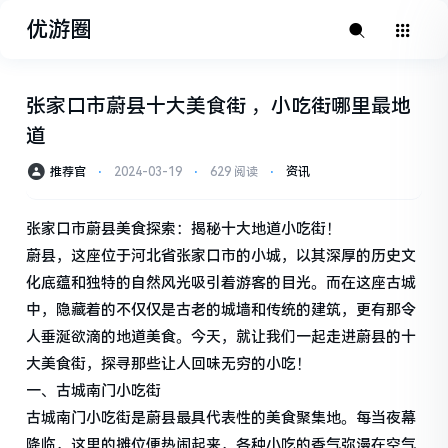
优游圈
张家口市蔚县十大美食街 ，小吃街哪里最地
道
推荐官
⋅
2024-03-19
⋅
629 阅读
⋅
资讯
张家口市蔚县美食探索：揭秘十大地道小吃街！
蔚县，这座位于河北省张家口市的小城，以其深厚的历史文
化底蕴和独特的自然风光吸引着游客的目光。而在这座古城
中，隐藏着的不仅仅是古老的城墙和传统的建筑，更有那令
人垂涎欲滴的地道美食。今天，就让我们一起走进蔚县的十
大美食街，探寻那些让人回味无穷的小吃！
一、古城南门小吃街
古城南门小吃街是蔚县最具代表性的美食聚集地。每当夜幕
降临，这里的摊位便热闹起来，各种小吃的香气弥漫在空气