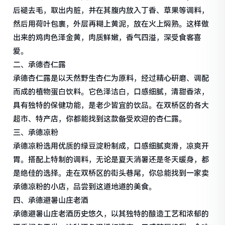
后褪去毛，取出内脏，并在其腹内放入丁香、草果等调料，
然后用荷叶包裹，外层再糊上黄泥，放在火上焖熟。这样做
出来的鸡肉色泽金黄，肉质鲜嫩，香气四溢，深受食客喜
爱。
二、承德杏仁露
承德杏仁露是以天然野生杏仁为原料，经过精心研磨、调配
而成的植物蛋白饮料。它色泽洁白，口感细腻，清甜香浓，
具有独特的保健功能，是老少皆宜的饮品。在双桥区的各大
超市、特产店，你都能找到这款备受欢迎的杏仁露。
三、承德凉粉
承德凉粉选用优质的绿豆淀粉制成，口感细腻爽滑，凉爽开
胃。搭配上特制的调料，无论是夏天消暑还是冬天暖身，都
是绝佳的选择。走在双桥区的街头巷尾，你总能找到一家卖
承德凉粉的小店，品尝到这道地道的美食。
四、承德避暑山庄老酒
承德避暑山庄老酒历史悠久，以其独特的酿造工艺和浓郁的