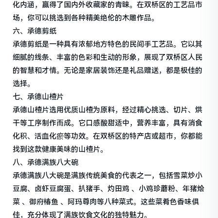
化内涵，赢得了国内外收藏家的青睐。在双桥区的工艺品市
场，你可以挑选到各种精美绝伦的木雕作品。
六、承德剪纸
承德剪纸是一种具有浓郁地方特色的民间手工艺品。它以其
细腻的线条、丰富的色彩和生动的形象，展现了双桥区人民
的智慧和才情。无论是家居装饰还是礼品赠送，都是极佳的
选择。
七、承德山楂片
承德山楂片选用优质山楂为原料，经过精心挑选、切片、烘
干等工序制作而成。它口感酸甜适中，营养丰富，具有消食
化积、活血化瘀等功效。在双桥区的特产店或超市，你都能
找到这款健康美味的山楂片。
八、承德满族八大碗
承德满族八大碗是满族传统美食的代表之一，包括雪菜炒小
豆腐、卤虾豆腐蛋、扒猪手、灼田鸡 、小鸡珍蘑粉、年猪烩
菜 、御府椿鱼 、阿玛尊肉等八种菜式。这些菜肴色香味俱
佳，充分体现了满族饮食文化的独特魅力。