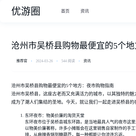
优游圈
首页
资讯
沧州市吴桥县购物最便宜的5个地
推荐官
⋅
2024-03-26
⋅
544 阅读
⋅
资讯
沧州市吴桥县购物最便宜的5个地方：夜市购物指南
沧州市吴桥县，这座古老而又充满活力的城市，以其独特的魅
成为了潮人们集结的圣地。今天，就让我们一起走进吴桥县的
东环夜市：物美价廉的淘货天堂
东环夜市位于吴桥县城东环路，是当地最具人气的夜市这里
以物美价廉著称，许多小摊贩会在这里销售自家制作的手工
排，从麻辣香锅到糖葫芦，每一种都能让你流连忘返。