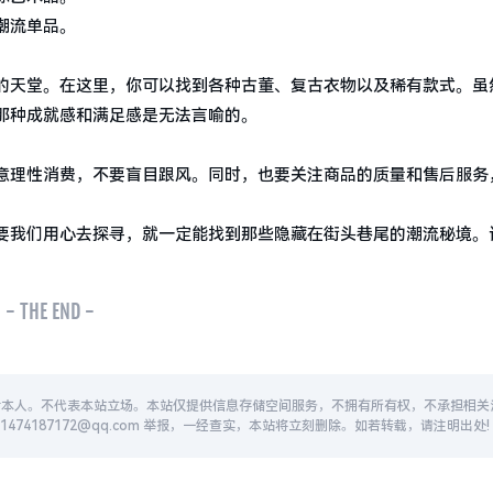
潮流单品。
的天堂。在这里，你可以找到各种古董、复古衣物以及稀有款式。虽
那种成就感和满足感是无法言喻的。
意理性消费，不要盲目跟风。同时，也要关注商品的质量和售后服务
要我们用心去探寻，就一定能找到那些隐藏在街头巷尾的潮流秘境。
- THE END -
者本人。不代表本站立场。本站仅提供信息存储空间服务，不拥有所有权，不承担相关
74187172@qq.com 举报，一经查实，本站将立刻删除。如若转载，请注明出处!