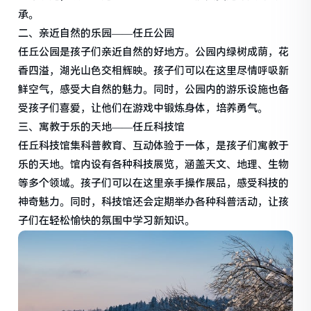
承。
二、亲近自然的乐园——任丘公园
任丘公园是孩子们亲近自然的好地方。公园内绿树成荫，花
香四溢，湖光山色交相辉映。孩子们可以在这里尽情呼吸新
鲜空气，感受大自然的魅力。同时，公园内的游乐设施也备
受孩子们喜爱，让他们在游戏中锻炼身体，培养勇气。
三、寓教于乐的天地——任丘科技馆
任丘科技馆集科普教育、互动体验于一体，是孩子们寓教于
乐的天地。馆内设有各种科技展览，涵盖天文、地理、生物
等多个领域。孩子们可以在这里亲手操作展品，感受科技的
神奇魅力。同时，科技馆还会定期举办各种科普活动，让孩
子们在轻松愉快的氛围中学习新知识。