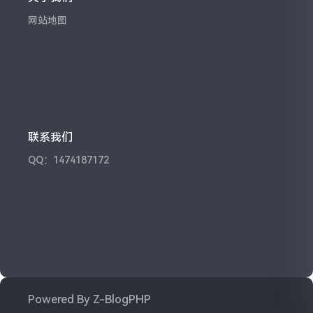
网站地图
联系我们
QQ：1474187172
Powered By
Z-BlogPHP