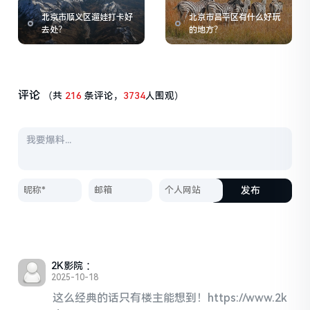
北京市顺义区遛娃打卡好
北京市昌平区有什么好玩
去处？
的地方？
评论
（共
216
条评论，
3734
人围观）
发布
2K影院
：
2025-10-18
这么经典的话只有楼主能想到！https://www.2k