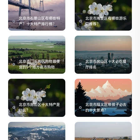
北京市石景山区有哪些特
北京市海淀区有哪些游乐
产？十大特产排行榜？
园推荐？
北京市门头沟区购物最便
北京市房山区十大必吃餐
宜的5个地方夜市购物指
厅排名
南
北京市房山区十大特产是
北京市顺义区带孩子必去
什么？
的十大景点？