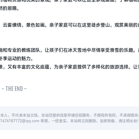
的植物资源和优美的景观。亲子家庭可以在这里参观苗圃，了解植物
然的恩赐。
，云雾缭绕，景色如画。亲子家庭可以在这里徒步登山，观赏美丽的
。
施和专业的教练团队，让孩子们在冰天雪地中尽情享受滑雪的乐趣。
冬季运动的魅力。
景，又有丰富的文化底蕴，为亲子家庭提供了多样化的旅游选择。让
- THE END -
者本人。不代表本站立场。本站仅提供信息存储空间服务，不拥有所有权，不承担相关
74187172@qq.com 举报，一经查实，本站将立刻删除。如若转载，请注明出处!