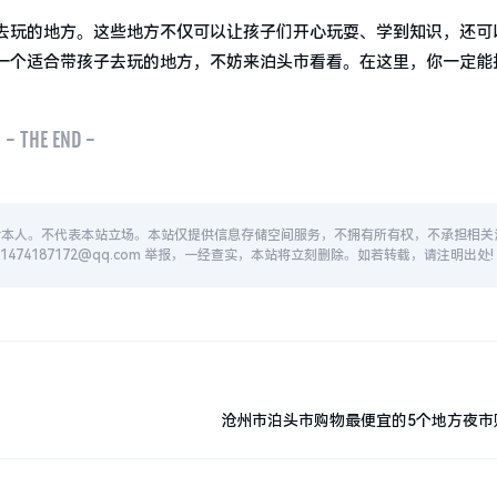
去玩的地方。这些地方不仅可以让孩子们开心玩耍、学到知识，还可
一个适合带孩子去玩的地方，不妨来泊头市看看。在这里，你一定能
- THE END -
者本人。不代表本站立场。本站仅提供信息存储空间服务，不拥有所有权，不承担相关
74187172@qq.com 举报，一经查实，本站将立刻删除。如若转载，请注明出处!
沧州市泊头市购物最便宜的5个地方夜市