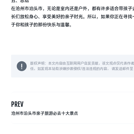
五、总结
在沧州市泊头市，无论是室内还是户外，都有许多适合带孩子
长们放松身心、享受美好的亲子时光。所以，如果你正在寻找
于你和孩子的那份快乐与温馨。
版权声明：本文内容由互联网用户自发贡献，该文观点仅代表作
任。如发现本站有涉嫌抄袭侵权/违法违规的内容， 请发送邮件至 14
PREV
沧州市泊头市亲子旅游必去十大景点